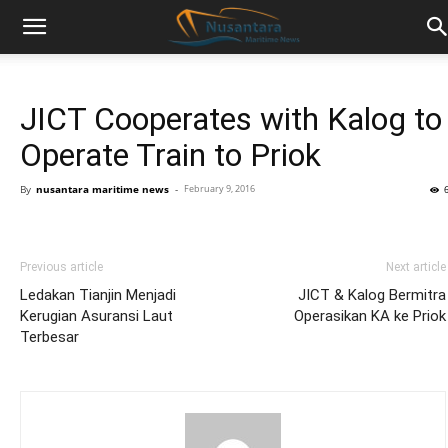
JICT Cooperates with Kalog to
Operate Train to Priok
By
nusantara maritime news
-
February 9, 2016
Previous article
Next article
Ledakan Tianjin Menjadi
JICT & Kalog Bermitra
Kerugian Asuransi Laut
Operasikan KA ke Priok
Terbesar