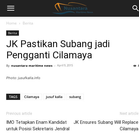
Home
Berita
Berita
JK Pastikan Subang jadi
Pengganti Cilamaya
By
nusantara maritime news
-
April 9, 2015
Photo: jusufkalla.info
TAGS
Cilamaya
jusuf kalla
subang
Previous article
Next article
IMO Tetapkan Enam Kandidat
JK Ensures Subang Will Replace
untuk Posisi Sekretaris Jendral
Cilamaya