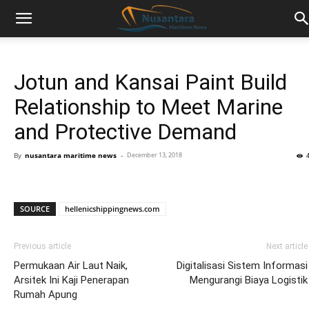
Jotun and Kansai Paint Build
Relationship to Meet Marine
and Protective Demand
By
nusantara maritime news
-
December 13, 2018
SOURCE
hellenicshippingnews.com
Previous article
Next article
Permukaan Air Laut Naik,
Digitalisasi Sistem Informasi
Arsitek Ini Kaji Penerapan
Mengurangi Biaya Logistik
Rumah Apung