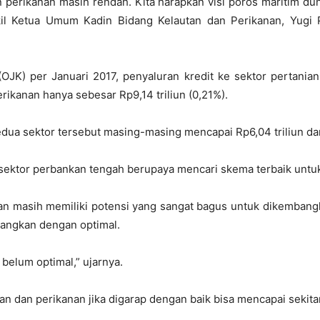
n perikanan masih rendah. Kita harapkan visi poros maritim du
il Ketua Umum Kadin Bidang Kelautan dan Perikanan, Yugi 
(OJK) per Januari 2017, penyaluran kredit ke sektor pertani
erikanan hanya sebesar Rp9,14 triliun (0,21%).
ua sektor tersebut masing-masing mencapai Rp6,04 triliun dan
sektor perbankan tengah berupaya mencari skema terbaik untuk
an masih memiliki potensi yang sangat bagus untuk dikembang
angkan dengan optimal.
belum optimal,” ujarnya.
n dan perikanan jika digarap dengan baik bisa mencapai sekitar