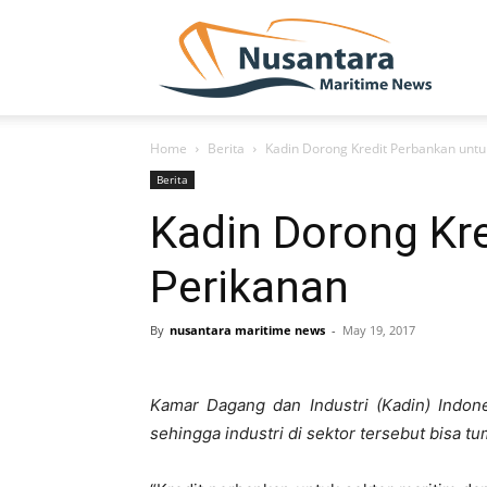
NUSA
Home
Berita
Kadin Dorong Kredit Perbankan untu
Berita
Kadin Dorong Kr
Perikanan
By
nusantara maritime news
-
May 19, 2017
Kamar Dagang dan Industri (Kadin) Indon
sehingga industri di sektor tersebut bisa 