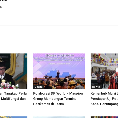
d/
Berita
Berita
an Tangkap Perlu
Kolaborasi DP World – Maspion
Kemenhub Mulai 
 Multifungsi dan
Group Membangun Terminal
Persiapan Uji Pet
Petikemas di Jatim
Kapal Penumpang