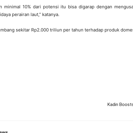
an minimal 10% dari potensi itu bisa digarap dengan mengusah
aya perairan laut,” katanya.
bang sekitar Rp2.000 triliun per tahun terhadap produk domest
Kadin Boosts
news