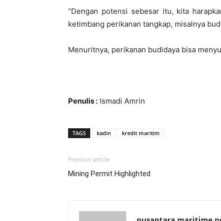
“Dengan potensi sebesar itu, kita harapk
ketimbang perikanan tangkap, misalnya budid
Menuritnya, perikanan budidaya bisa menyum
Penulis :
Ismadi Amrin
TAGS
kadin
kredit maritim
Previous article
Mining Permit Highlighted
nusantara maritime 