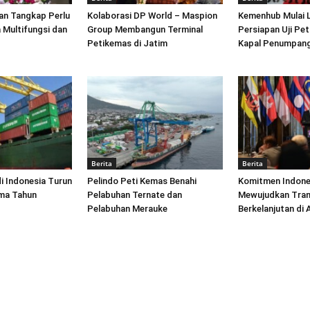
an Tangkap Perlu
Kolaborasi DP World – Maspion
Kemenhub Mulai 
 Multifungsi dan
Group Membangun Terminal
Persiapan Uji Pet
Petikemas di Jatim
Kapal Penumpang
Berita
Berita
di Indonesia Turun
Pelindo Peti Kemas Benahi
Komitmen Indone
ima Tahun
Pelabuhan Ternate dan
Mewujudkan Tran
Pelabuhan Merauke
Berkelanjutan di