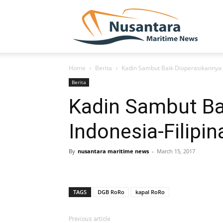
NUSA
Home
Berita
Kadin Sambut Baik Dioperasikannya J
Berita
Kadin Sambut Ba
Indonesia-Filipin
By
nusantara maritime news
-
March 15, 2017
TAGS
DGB RoRo
kapal RoRo
Previous article