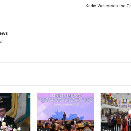
Kadin Welcomes the Ope
news
d/
Berita
Berita