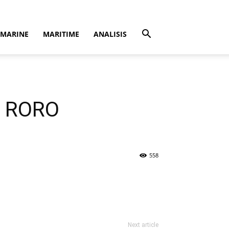
MARINE
MARITIME
ANALISIS
r RORO
558
Next article