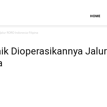
NTARAMARITIMENEWS
HOME
alur RORO Indonesia-Filipina
ik Dioperasikannya Jalu
a