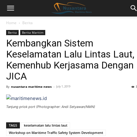
Home
Berita
Berita
Berita Maritim
Kembangkan Sistem
Keselamatan Lalu Lintas Laut,
Kemenhub Kerjasama Dengan
JICA
By
nusantara maritime news
-
July 1, 2019
Tanjung priok port (Photographer: Andi Setyawan/NMN)
TAGS
keselamatan lalu lintas laut
Workshop on Maritime Traffic Safety System Development