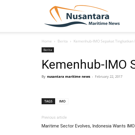
NUSA
Home
Berita
Kemenhub-IMO Sepakat Tingkatkan 
Berita
Kemenhub-IMO Se
By
nusantara maritime news
-
February 22, 2017
TAGS
IMO
Previous article
Maritime Sector Evolves, Indonesia Wants IM