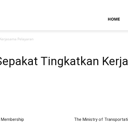
NTARAMARITIMENEWS
HOME
Kerjasama Pelayaran
pakat Tingkatkan Kerj
O Membership
The Ministry of Transportat