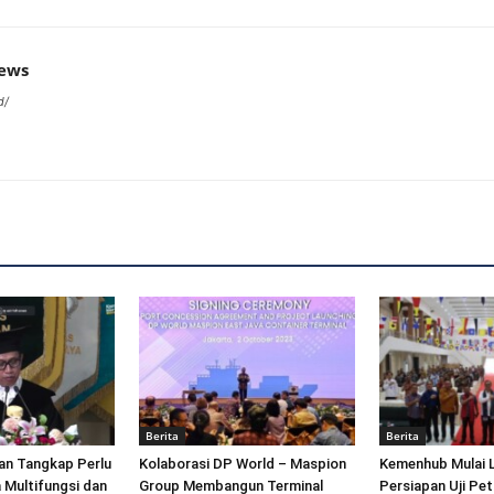
news
d/
Berita
Berita
an Tangkap Perlu
Kolaborasi DP World – Maspion
Kemenhub Mulai 
 Multifungsi dan
Group Membangun Terminal
Persiapan Uji Pet