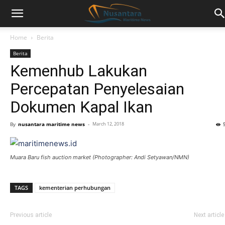
Home
Berita
Berita
Kemenhub Lakukan
Percepatan Penyelesaian
Dokumen Kapal Ikan
By
nusantara maritime news
-
March 12, 2018
Muara Baru fish auction market (Photographer: Andi Setyawan/NMN)
TAGS
kementerian perhubungan
Previous article
Next article