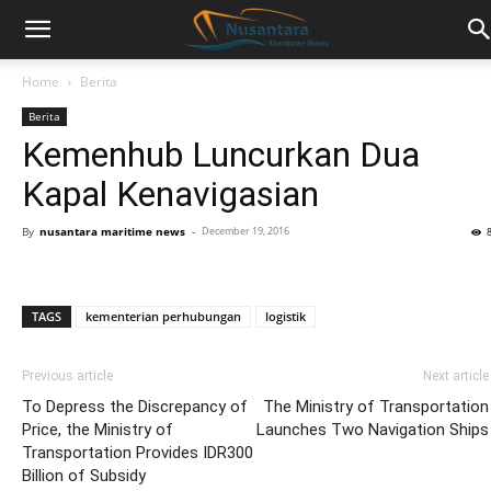
Home
Berita
Berita
Kemenhub Luncurkan Dua
Kapal Kenavigasian
By
nusantara maritime news
-
December 19, 2016
TAGS
kementerian perhubungan
logistik
Previous article
Next article
To Depress the Discrepancy of
The Ministry of Transportation
Price, the Ministry of
Launches Two Navigation Ships
Transportation Provides IDR300
Billion of Subsidy