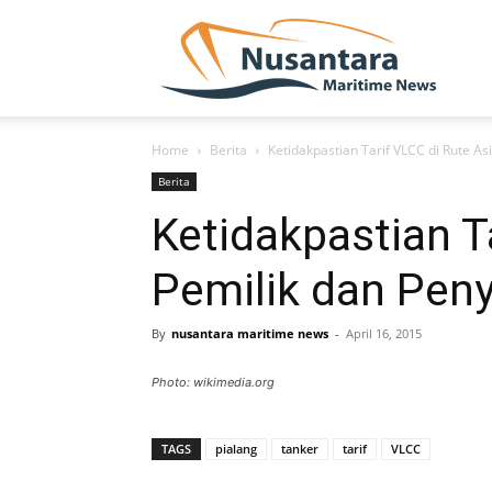
NUSA
Home
Berita
Ketidakpastian Tarif VLCC di Rute A
Berita
Ketidakpastian T
Pemilik dan Pen
By
nusantara maritime news
-
April 16, 2015
Photo: wikimedia.org
TAGS
pialang
tanker
tarif
VLCC