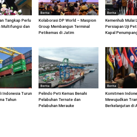
Berita
Berita
an Tangkap Perlu
Kolaborasi DP World – Maspion
Kemenhub Mulai 
 Multifungsi dan
Group Membangun Terminal
Persiapan Uji Pet
Petikemas di Jatim
Kapal Penumpang
Berita
Berita
di Indonesia Turun
Pelindo Peti Kemas Benahi
Komitmen Indone
ima Tahun
Pelabuhan Ternate dan
Mewujudkan Tran
Pelabuhan Merauke
Berkelanjutan di