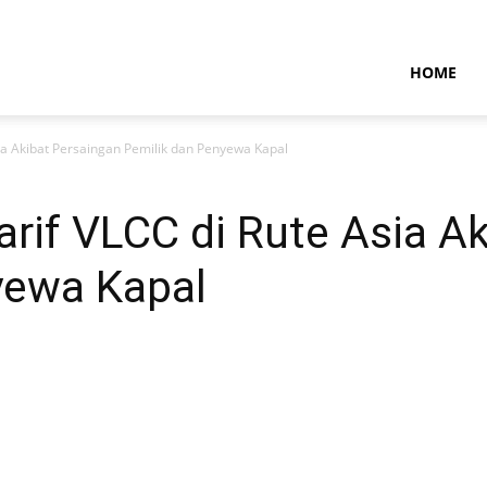
NTARAMARITIMENEWS
HOME
sia Akibat Persaingan Pemilik dan Penyewa Kapal
arif VLCC di Rute Asia A
yewa Kapal