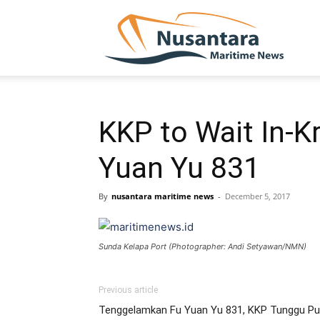
NUSA
KKP to Wait In-
Yuan Yu 831
By
nusantara maritime news
-
December 5, 2017
Sunda Kelapa Port (Photographer: Andi Setyawan/NMN)
Previous article
Tenggelamkan Fu Yuan Yu 831, KKP Tunggu Put