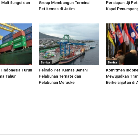
 Multifungsi dan
Group Membangun Terminal
Persiapan Uji Pet
Petikemas di Jatim
Kapal Penumpang
Berita
Berita
di Indonesia Turun
Pelindo Peti Kemas Benahi
Komitmen Indone
ima Tahun
Pelabuhan Ternate dan
Mewujudkan Tran
Pelabuhan Merauke
Berkelanjutan di