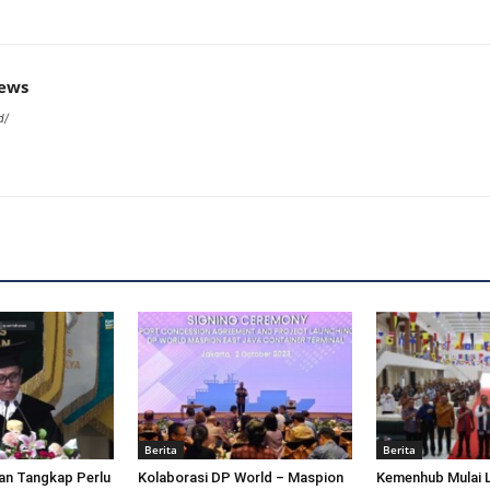
news
d/
Berita
Berita
an Tangkap Perlu
Kolaborasi DP World – Maspion
Kemenhub Mulai 