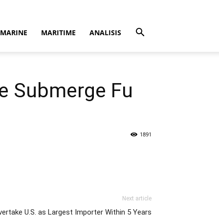
MARINE
MARITIME
ANALISIS
re Submerge Fu
1891
Next article
vertake U.S. as Largest Importer Within 5 Years