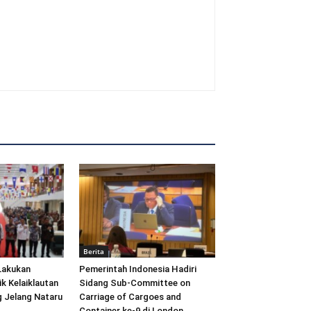
Berita
Lakukan
Pemerintah Indonesia Hadiri
ik Kelaiklautan
Sidang Sub-Committee on
 Jelang Nataru
Carriage of Cargoes and
Container ke-9 di London