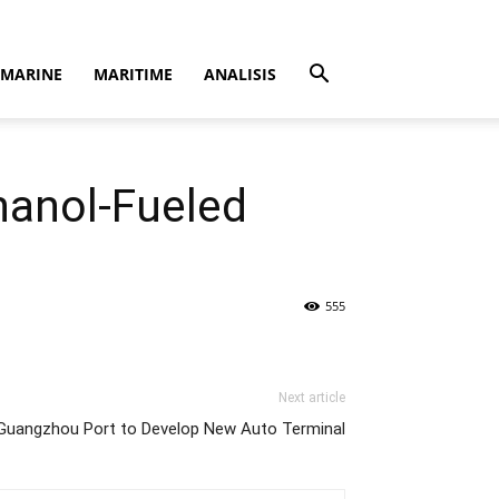
MARINE
MARITIME
ANALISIS
hanol-Fueled
555
Next article
Guangzhou Port to Develop New Auto Terminal