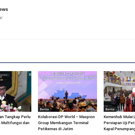
news
d/
Berita
Berita
an Tangkap Perlu
Kolaborasi DP World – Maspion
Kemenhub Mulai 
 Multifungsi dan
Group Membangun Terminal
Persiapan Uji Pet
Petikemas di Jatim
Kapal Penumpang