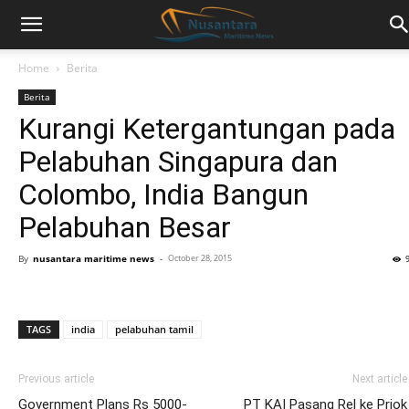
Home
Berita
Berita
Kurangi Ketergantungan pada
Pelabuhan Singapura dan
Colombo, India Bangun
Pelabuhan Besar
By
nusantara maritime news
-
October 28, 2015
TAGS
india
pelabuhan tamil
Previous article
Next article
Government Plans Rs 5000-
PT KAI Pasang Rel ke Priok