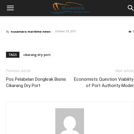
By
nusantara maritime news
-
October 29, 2015
TAGS
cikarang dry port
Previous article
Next article
Pos Pelabelan Dongkrak Bisnis
Economists Question Viability
Cikarang Dry Port
of Port Authority Model