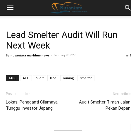
Lead Smelter Audit Will Run
Next Week
By
nusantara maritime news
-
February 26, 2016
TAGS
AETI
audit
lead
mining
smelter
Previous article
Next article
Lokasi Pengganti Cilamaya
Audit Smelter Timah Jalan
Tunggu Investor Jepang
Pekan Depan