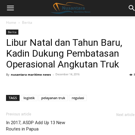
Home
Berita
Berita
Libur Natal dan Tahun Baru,
Kadin Dukung Pembatasan
Operasional Angkutan Truk
By
nusantara maritime news
-
December 14, 2016
TAGS
logistik
pelayanan truk
regulasi
Previous article
Next article
In 2017, ASDP Add Up 13 New
Routes in Papua