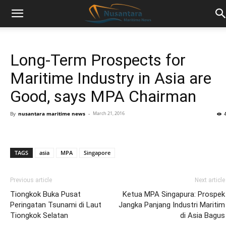
Long-Term Prospects for
Maritime Industry in Asia are
Good, says MPA Chairman
By
nusantara maritime news
-
March 21, 2016
TAGS
asia
MPA
Singapore
Previous article
Next article
Tiongkok Buka Pusat
Ketua MPA Singapura: Prospek
Peringatan Tsunami di Laut
Jangka Panjang Industri Maritim
Tiongkok Selatan
di Asia Bagus