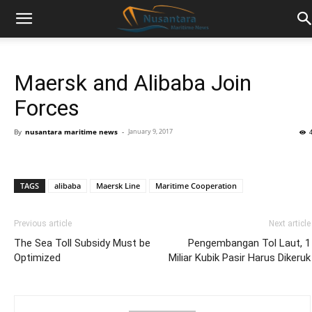
Maersk and Alibaba Join
Forces
By
nusantara maritime news
-
January 9, 2017
TAGS
alibaba
Maersk Line
Maritime Cooperation
Previous article
Next article
The Sea Toll Subsidy Must be
Pengembangan Tol Laut, 1
Optimized
Miliar Kubik Pasir Harus Dikeruk