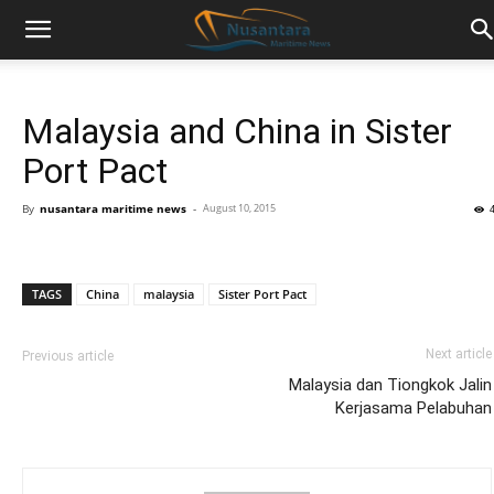
Malaysia and China in Sister
Port Pact
By
nusantara maritime news
-
August 10, 2015
TAGS
China
malaysia
Sister Port Pact
Next article
Previous article
Malaysia dan Tiongkok Jalin
Kerjasama Pelabuhan