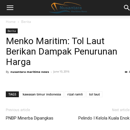
Home
Berita
Berita
Menko Maritim: Tol Laut
Berikan Dampak Penurunan
Harga
By
nusantara maritime news
-
June 10, 2016
TAGS
kawasan timur indonesia
rizal ramli
tol laut
Previous article
Next article
PNBP Minerba Dipangkas
Pelindo I Kelola Kuala Enok