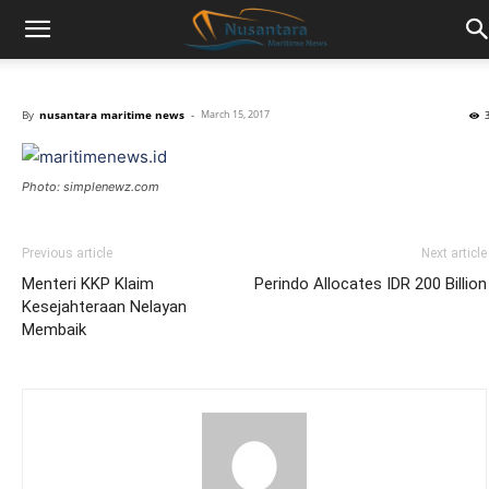
By
nusantara maritime news
-
March 15, 2017
Photo: simplenewz.com
Previous article
Next article
Menteri KKP Klaim
Perindo Allocates IDR 200 Billion
Kesejahteraan Nelayan
Membaik