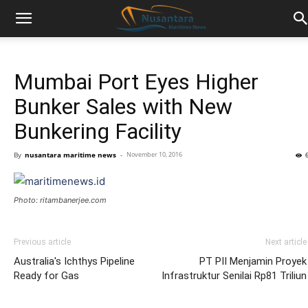
Mumbai Port Eyes Higher
Bunker Sales with New
Bunkering Facility
By
nusantara maritime news
-
November 10, 2016
Photo: ritambanerjee.com
Previous article
Next article
Australia's Ichthys Pipeline
PT PII Menjamin Proyek
Ready for Gas
Infrastruktur Senilai Rp81 Triliun