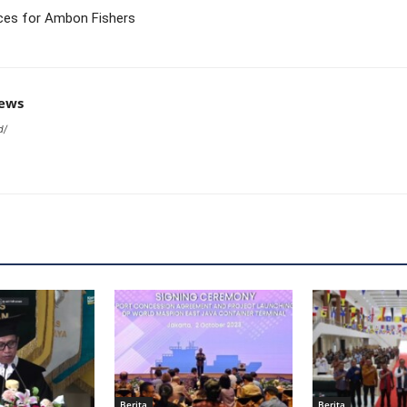
nces for Ambon Fishers
news
d/
Berita
Berita