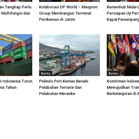
an Tangkap Perlu
Kolaborasi DP World – Maspion
Kemenhub Mulai 
 Multifungsi dan
Group Membangun Terminal
Persiapan Uji Pet
Petikemas di Jatim
Kapal Penumpang
Berita
Berita
di Indonesia Turun
Pelindo Peti Kemas Benahi
Komitmen Indone
ima Tahun
Pelabuhan Ternate dan
Mewujudkan Tran
Pelabuhan Merauke
Berkelanjutan di