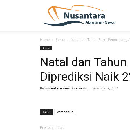
NUSA
Home
Berita
Natal dan Tahun Baru, Penumpang A
Berita
Natal dan Tahun
Diprediksi Naik 
By
nusantara maritime news
-
December 7, 2017
TAGS
kemenhub
Previous article