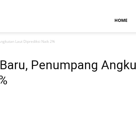
NTARAMARITIMENEWS
HOME
ngkutan Laut Diprediksi Naik 2%
 Baru, Penumpang Angku
2%