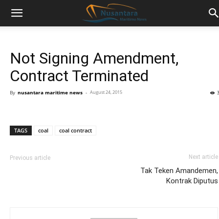
Not Signing Amendment,
Contract Terminated
By
nusantara maritime news
-
August 24, 2015
TAGS
coal
coal contract
Next article
Previous article
Tak Teken Amandemen,
Kontrak Diputus