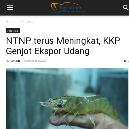
Home
Analisis
Analisis
NTNP terus Meningkat, KKP
Genjot Ekspor Udang
By
Ismadi
-
November 8, 2021