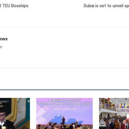
0 TEU Boxships
Dubai is set to unveil 
news
d/