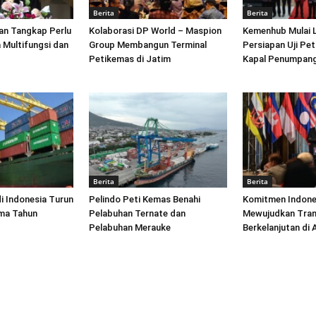
Berita
Berita
an Tangkap Perlu
Kolaborasi DP World – Maspion
Kemenhub Mulai 
 Multifungsi dan
Group Membangun Terminal
Persiapan Uji Pet
Petikemas di Jatim
Kapal Penumpang
Berita
Berita
di Indonesia Turun
Pelindo Peti Kemas Benahi
Komitmen Indone
ima Tahun
Pelabuhan Ternate dan
Mewujudkan Tran
Pelabuhan Merauke
Berkelanjutan di