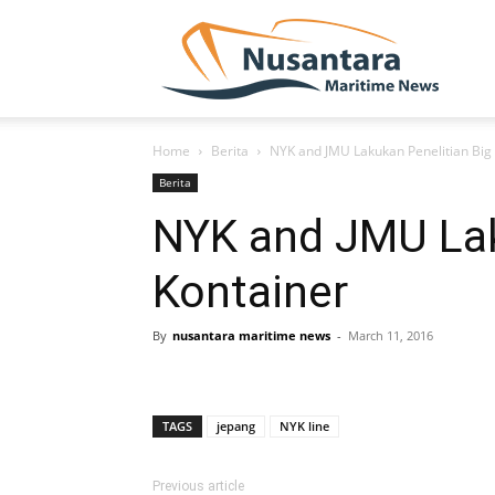
NUSA
Home
Berita
NYK and JMU Lakukan Penelitian Big
Berita
NYK and JMU Lak
Kontainer
By
nusantara maritime news
-
March 11, 2016
TAGS
jepang
NYK line
Previous article