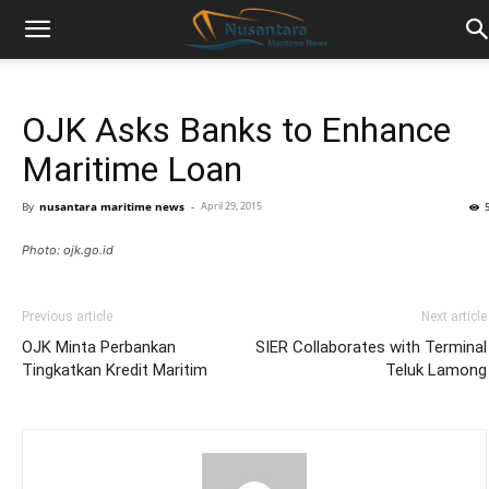
OJK Asks Banks to Enhance
Maritime Loan
By
nusantara maritime news
-
April 29, 2015
Photo: ojk.go.id
Previous article
Next article
OJK Minta Perbankan
SIER Collaborates with Terminal
Tingkatkan Kredit Maritim
Teluk Lamong