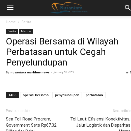
Home
Berita
Berita
Marine
Operasi Bersama di Wilayah
Perbatasan untuk Cegah
Penyelundupan
By
nusantara maritime news
-
January 18, 2019
TAGS
operasi bersama
penyelundupan
perbatasan
Previous article
Next article
Sea Toll Road Program,
Tol Laut: Efisiensi Konektivitas,
Government Sets Rp67.32
Jalur Logistik dan Disparitas