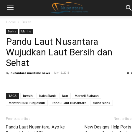
Home
Berita
Berita
Marine
Pandu Laut Nusantara
Wujudkan Laut Bersih dan
Sehat
By
nusantara maritime news
-
July 16, 2018
TAGS
bersih
Kaka Slank
laut
Marcell Siahaan
Menteri Susi Pudjiastuti
Pandu Laut Nusantara
ridho slank
Previous article
Next article
Pandu Laut Nusantara, Ayo ke
New Designs Help Ports