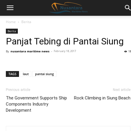
Home
Berita
Berita
Panjat Tebing di Pantai Siung
By
nusantara maritime news
-
February 18, 2017
1
TAGS
laut
pantai siung
Previous article
Next article
The Government Supports Ship
Rock Climbing in Siung Beach
Components Industry
Development