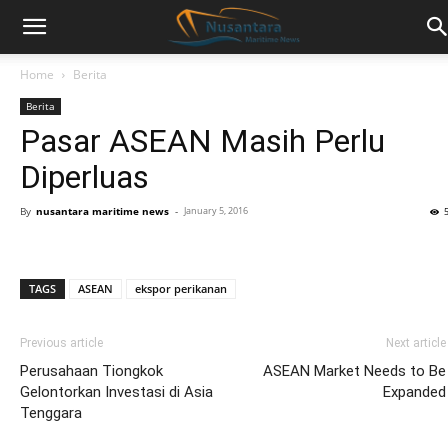
Home
Berita
Berita
Pasar ASEAN Masih Perlu
Diperluas
By
nusantara maritime news
-
January 5, 2016
TAGS
ASEAN
ekspor perikanan
Previous article
Next article
Perusahaan Tiongkok
ASEAN Market Needs to Be
Gelontorkan Investasi di Asia
Expanded
Tenggara