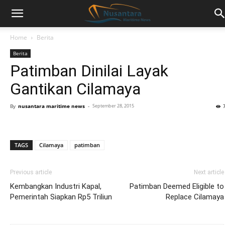
Home
Berita
Berita
Patimban Dinilai Layak
Gantikan Cilamaya
By
nusantara maritime news
-
September 28, 2015
TAGS
Cilamaya
patimban
Previous article
Next article
Kembangkan Industri Kapal,
Patimban Deemed Eligible to
Pemerintah Siapkan Rp5 Triliun
Replace Cilamaya