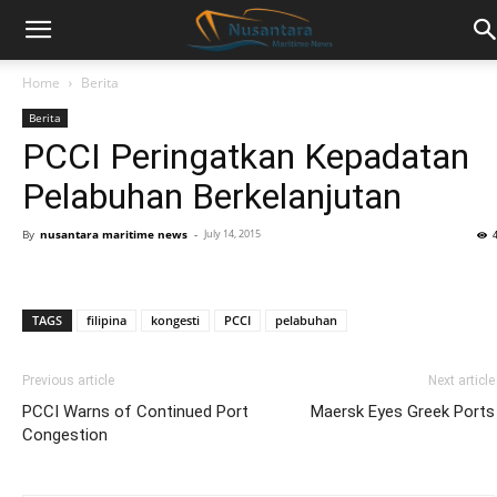
Home
Berita
Berita
PCCI Peringatkan Kepadatan
Pelabuhan Berkelanjutan
By
nusantara maritime news
-
July 14, 2015
TAGS
filipina
kongesti
PCCI
pelabuhan
Previous article
Next article
PCCI Warns of Continued Port
Maersk Eyes Greek Ports
Congestion