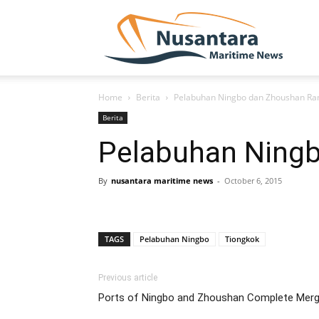
NUSA
Home
Berita
Pelabuhan Ningbo dan Zhoushan R
Berita
Pelabuhan Ning
By
nusantara maritime news
-
October 6, 2015
TAGS
Pelabuhan Ningbo
Tiongkok
Previous article
Ports of Ningbo and Zhoushan Complete Merg