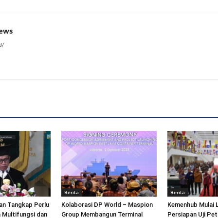
news
d/
Berita
Berita
an Tangkap Perlu
Kolaborasi DP World – Maspion
Kemenhub Mulai 
 Multifungsi dan
Group Membangun Terminal
Persiapan Uji Pet