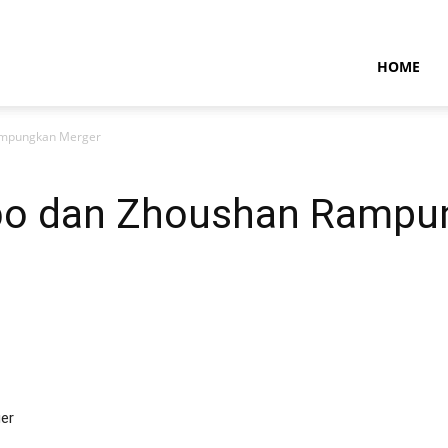
NTARAMARITIMENEWS
HOME
ampungkan Merger
bo dan Zhoushan Rampu
er