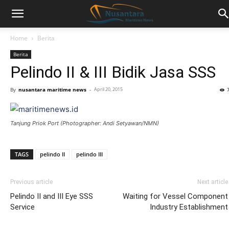
Home
Berita
Berita
Pelindo II & III Bidik Jasa SSS
By
nusantara maritime news
-
April 20, 2015
Tanjung Priok Port (Photographer: Andi Setyawan/NMN)
TAGS
pelindo II
pelindo III
Previous article
Next article
Pelindo II and III Eye SSS
Waiting for Vessel Component
Service
Industry Establishment