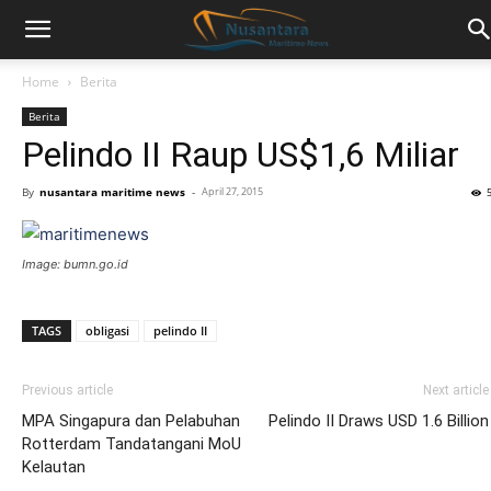
Home
Berita
Berita
Pelindo II Raup US$1,6 Miliar
By
nusantara maritime news
-
April 27, 2015
Image: bumn.go.id
TAGS
obligasi
pelindo II
Previous article
Next article
MPA Singapura dan Pelabuhan
Pelindo II Draws USD 1.6 Billion
Rotterdam Tandatangani MoU
Kelautan