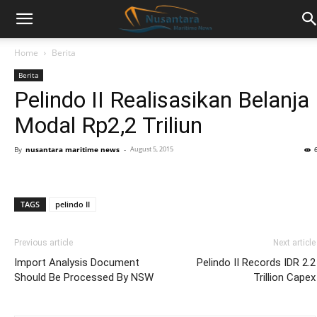
Home
Berita
Berita
Pelindo II Realisasikan Belanja
Modal Rp2,2 Triliun
By
nusantara maritime news
-
August 5, 2015
TAGS
pelindo II
Previous article
Next article
Import Analysis Document
Pelindo II Records IDR 2.2
Should Be Processed By NSW
Trillion Capex