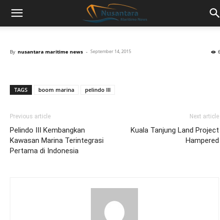
By
nusantara maritime news
-
September 14, 2015
TAGS
boom marina
pelindo III
Previous article
Next article
Pelindo III Kembangkan
Kuala Tanjung Land Project
Kawasan Marina Terintegrasi
Hampered
Pertama di Indonesia