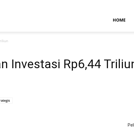
NTARAMARITIMENEWS
HOME
riliun
an Investasi Rp6,44 Triliu
rategis
Pel