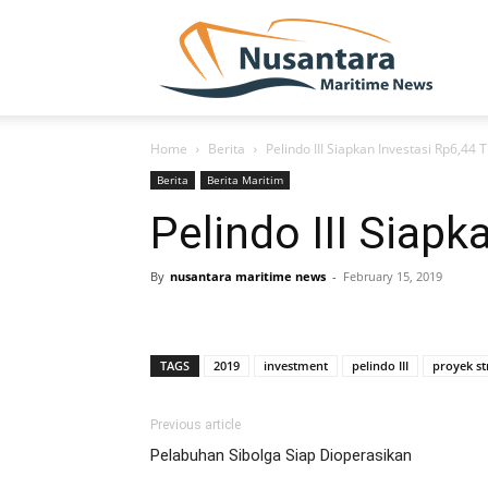
NUSA
Home
Berita
Pelindo III Siapkan Investasi Rp6,44 T
Berita
Berita Maritim
Pelindo III Siapk
By
nusantara maritime news
-
February 15, 2019
TAGS
2019
investment
pelindo III
proyek st
Previous article
Pelabuhan Sibolga Siap Dioperasikan