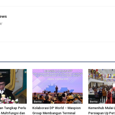
news
d/
Berita
Berita
an Tangkap Perlu
Kolaborasi DP World – Maspion
Kemenhub Mulai 
 Multifungsi dan
Group Membangun Terminal
Persiapan Uji Pet