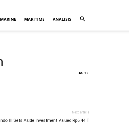
MARINE
MARITIME
ANALISIS
n
335
Next article
indo III Sets Aside Investment Valued Rp6.44 T