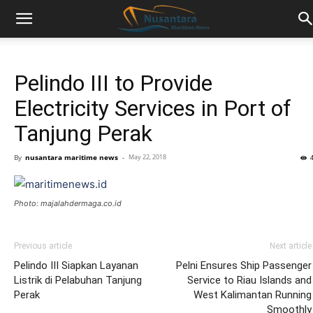
Pelindo III to Provide
Electricity Services in Port of
Tanjung Perak
By
nusantara maritime news
-
May 22, 2018
Photo: majalahdermaga.co.id
Previous article
Next article
Pelindo III Siapkan Layanan
Pelni Ensures Ship Passenger
Listrik di Pelabuhan Tanjung
Service to Riau Islands and
Perak
West Kalimantan Running
Smoothly