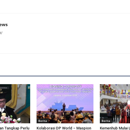
news
d/
Berita
Berita
an Tangkap Perlu
Kolaborasi DP World – Maspion
Kemenhub Mulai 