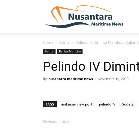
NUSA
Home
Berita
Pelindo IV Diminta Membuat Kajian 
Berita
Berita Maritim
Pelindo IV Dimi
By
nusantara maritime news
-
November 19, 2019
TAGS
makassar new port
pelindo IV
Sodetan
Previous article