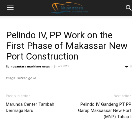
Pelindo IV, PP Work on the
First Phase of Makassar New
Port Construction
By
nusantara maritime news
-
June 5, 2015
1
Image: setkab.go.id
Previous article
Next article
Marunda Center Tambah
Pelindo IV Gandeng PT PP
Dermaga Baru
Garap Maksassar New Port
(MNP) Tahap I