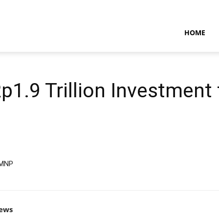
NTARAMARITIMENEWS
HOME
Rp1.9 Trillion Investmen
k MNP
news