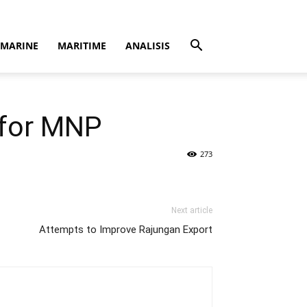
MARINE
MARITIME
ANALISIS
t for MNP
273
Next article
Attempts to Improve Rajungan Export