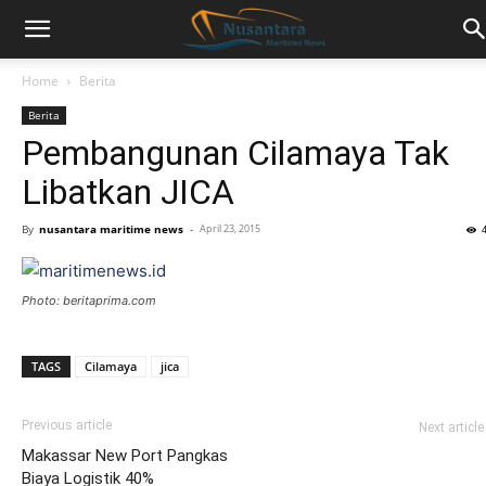
Home
Berita
Berita
Pembangunan Cilamaya Tak
Libatkan JICA
By
nusantara maritime news
-
April 23, 2015
Photo: beritaprima.com
TAGS
Cilamaya
jica
Previous article
Next article
Makassar New Port Pangkas
Biaya Logistik 40%