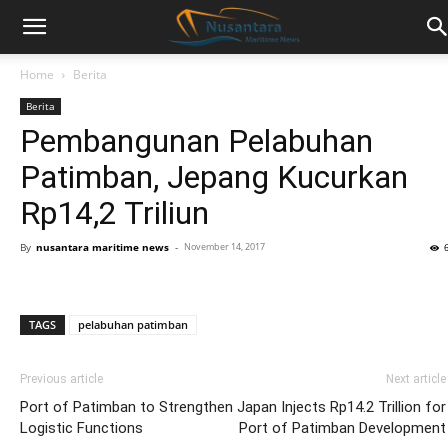
Home
Berita
Berita
Pembangunan Pelabuhan
Patimban, Jepang Kucurkan
Rp14,2 Triliun
By
nusantara maritime news
-
November 14, 2017
TAGS
pelabuhan patimban
Previous article
Next article
Port of Patimban to Strengthen
Japan Injects Rp14.2 Trillion for
Logistic Functions
Port of Patimban Development