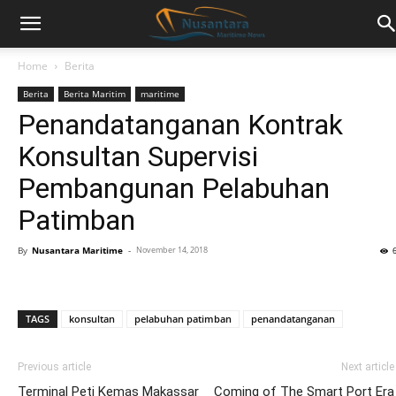
Home
Berita
Berita
Berita Maritim
maritime
Penandatanganan Kontrak
Konsultan Supervisi
Pembangunan Pelabuhan
Patimban
By
Nusantara Maritime
-
November 14, 2018
TAGS
konsultan
pelabuhan patimban
penandatanganan
Previous article
Next article
Terminal Peti Kemas Makassar
Coming of The Smart Port Era