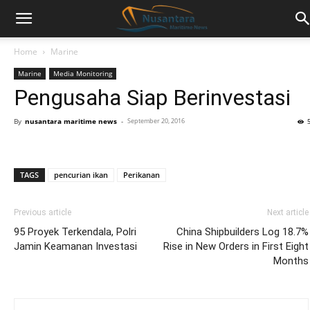
Home
Marine
Marine
Media Monitoring
Pengusaha Siap Berinvestasi
By
nusantara maritime news
-
September 20, 2016
TAGS
pencurian ikan
Perikanan
Previous article
Next article
95 Proyek Terkendala, Polri
China Shipbuilders Log 18.7%
Jamin Keamanan Investasi
Rise in New Orders in First Eight
Months