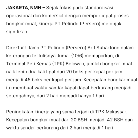
JAKARTA, NMN
– Sejak fokus pada standardisasi
operasional dan komersial dengan mempercepat proses
bongkar muat, kinerja PT Pelindo (Persero) melonjak
signifikan.
Direktur Utama PT Pelindo (Persero) Arif Suhartono dalam
keterangan tertulisnya Jumat (10/6) memaparkan, di
Terminal Peti Kemas (TPK) Belawan, jumlah bongkar muat
naik lebih dua kali lipat dari 20 boks per kapal per jam
menjadi 45 boks per kapal per jam. Kecepatan bongkar muat
itu membuat waktu sandar kapal dapat berkurang menjadi
setengahnya, dari 2 hari menjadi hanya 1 hari.
Peningkatan kinerja yang sama terjadi di TPK Makassar.
Kecepatan bongkar muat dari 20 BSH menjadi 42 BSH dan
waktu sandar berkurang dari 2 hari menjadi 1 hari.