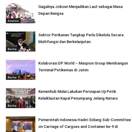
Gagalnya Jokowi Menjadikan Laut sebagai Masa
Depan Bangsa
Analisis
Sektor Perikanan Tangkap Perlu Dikelola Secara
Multifungsi dan Berkelanjutan
Berita
Kolaborasi DP World – Maspion Group Membangun
Terminal Petikemas di Jatim
Berita
Kemenhub Mulai Lakukan Persiapan Uji Petik
Kelaiklautan Kapal Penumpang Jelang Nataru
Berita
Pemerintah Indonesia Hadiri Sidang Sub-Committee
on Carriage of Cargoes and Container ke-9 di