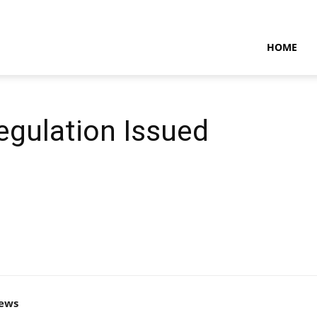
NTARAMARITIMENEWS
HOME
egulation Issued
news