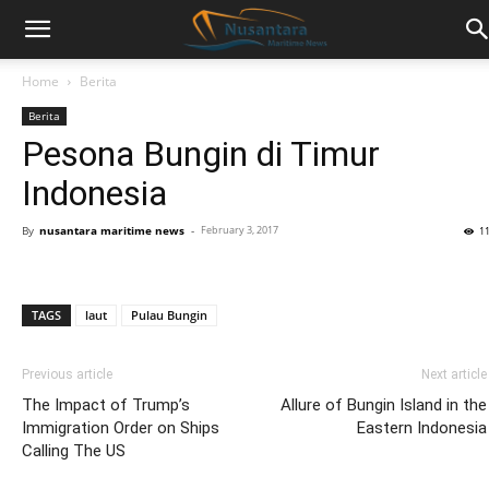
Home
Berita
Berita
Pesona Bungin di Timur
Indonesia
By
nusantara maritime news
-
February 3, 2017
1
TAGS
laut
Pulau Bungin
Previous article
Next article
The Impact of Trump’s
Allure of Bungin Island in the
Immigration Order on Ships
Eastern Indonesia
Calling The US